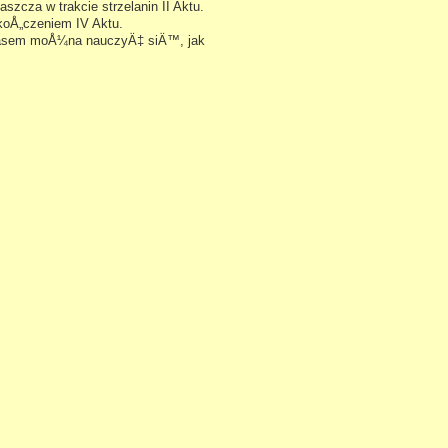
szcza w trakcie strzelanin II Aktu.
koÅ„czeniem IV Aktu.
 czasem moÅ¼na nauczyÄ‡ siÄ™, jak