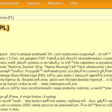
ng Grounds
Tutorials
Members
Help
msta [PL]
PL]
pack. Jest to prequel podstawki SA, czyli wydarzenia rozgrywajÄ…ce siÄ™ p
ny z CJ'em, ani gangiem GSF. FabuÅ‚a jest dosyÄ‡ skomplikowana i czas
esz miaÅ‚ jakieÅ› pytania co do fabuÅ‚y, to chÄ™tnie odpowiem w prywatne
zwie "Rodzima Zemsta" (Eng. "Native Revenge") bÄ™dzie odnalezienie i do
je umiejÄ™tnoÅ›ci. PrzygodÄ™ doÅ›wiadczymy zza plecÃ³w czterech gÅ‚Ã³wn
lnego Biura Åšledczego (FBI), ktÃ³ry jako jeden z lepszych agentÃ³w zosta
ej Agencji ds. BezpieczeÅ„stwa, gdzie sam Richard dowodzi AgencjÄ… w Sa
 w tej historii czeka na niÄ… wiele niebezpieczeÅ„stw.
kaÅ„ca, ktÃ³ry musi skonfrontowaÄ‡ swoje problemy rodzinne, a nastÄ™pni
e gÅ‚Ã³wne, 4 misje finalne i 4 epilogi.
ktu wystÄ™pujÄ… dwa bardzo waÅ¼ne wybory, wybieraj mÄ…drze, gdyÅ¼ wp
yÅ‚em w sierpniu 2018 i wtedy jeszcze nie planowaÅ‚em, Å¼e bÄ™dzie to 
niec II Aktu.