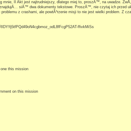
 mnie, II Akt jest najtrudniejszy, dlatego miej to, proszÄ™, na uwadze. ZwÅ‚a
 znajdujÄ… siÄ™ dwa dokumenty tekstowe. ProszÄ™, nie czytaj ich przed u
oblemu z crashami, ale powtÃ³rzenie misji to nie jest wielki problem. Z
ViRIDY!fj5tfPQd49oN4cgbmoz_odL8fFcgP52AT-ffivkMiSs
e one this mission
omment on this mission