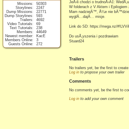
JeÅ›li chodzi o trudnoÅ›Ä‡: WedÅ‚ug
Missions
50303
W folderach z V Aktem i Epilogiem
Storylines
2247
Dump Missions
22771
Mam nadziejÄ™, Å¼e nie bÄ™dzie pr
Dump Storylines
593
wyglÄ…dajÄ… misje.
Trailers
4692
Video Tutorials
69
Link do SD: https://mega.nz/#!LV
Text Tutorials
238
Members
44649
Newest member
KacE
Do usÅ‚yszenia i pozdrawiam
Members Online
3
Stuard24
Guests Online
272
Trailers
No trailers yet, be the first to creat
Log in
to propose your own trailer
Comments
No comments yet, be the first to c
Log in
to add your own comment