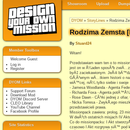
Showroom
Upload
Dumpi
DYOM
»
StoryLines
» Rodzima Ze
Rodzima Zemsta [
By
Stuard24
Member Toolbox
Witam!
Welcome Guest
Przedstawiam wam ten o to mission
Log in
jest on w Å¼aden sposÃ³b zwiÄ…za
Register
byÄ‡ zaciekawionym. JeÅ›li bÄ™dzi
GÅ‚Ã³wnym wÄ…tkiem historii o na
DYOM Links
wiÄ™cej, niÅ¼ tylko siebie i swo
- Jamesa Woodlanda - Agenta Federa
Support Forum
- Richarda Foxa - Agenta potÄ™Å¼n
Download Mod
- Rose Dawn - CÃ³rki jednej z ofiar,
DYOM Discord Server
- Nicka Torresa - ZwykÅ‚ego miesz
CLEO Library
YouTube Channel
przedstawicieli prawa.
Facebook Profile
Missionpack zawiera: prolog, 23 misj
W dwÃ³ch ostatnich misjach IV A
Co do missionpacku: I Akt stworz
Site Statistics
czasowo I Akt rozgrywa siÄ™ pod ko