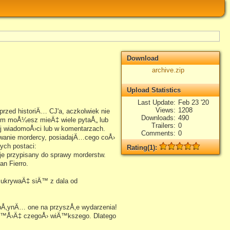
Download
archive.zip
Upload Statistics
Last Update
Feb 23 '20
Views
1208
rzed historiÄ… CJ'a, aczkolwiek nie
Downloads
490
em moÅ¼esz mieÄ‡ wiele pytaÅ„ lub
Trailers
0
j wiadomoÅ›ci lub w komentarzach.
Comments
0
rwanie mordercy, posiadajÄ…cego coÅ›
ych postaci:
Rating(1):
je przypisany do sprawy morderstw.
Rated
1
times, Average
5
n Fierro.
Log in
add your rate
e ukrywaÄ‡ siÄ™ z dala od
Å‚ynÄ… one na przyszÅ‚e wydarzenia!
czÄ™Å›Ä‡ czegoÅ› wiÄ™kszego. Dlatego