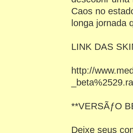
Caos no estado
longa jornada 
LINK DAS SKI
http://www.me
_beta%2529.rar
**VERSÃƒO B
Deixe seus com