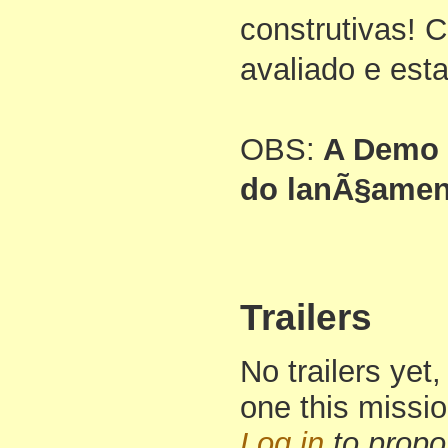
construtivas! 
avaliado e esta
OBS:
A Demo s
do lanÃ§amen
Trailers
No trailers yet,
one this missi
Log in
to propo