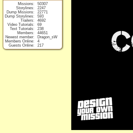
Missions
50307
Storylines
2247
Dump Missions
22771
Dump Storylines
593
Trailers
4692
Video Tutorials
69
Text Tutorials
238
Members
44651
Newest member
Dragon_sW
Members Online
4
Guests Online
217