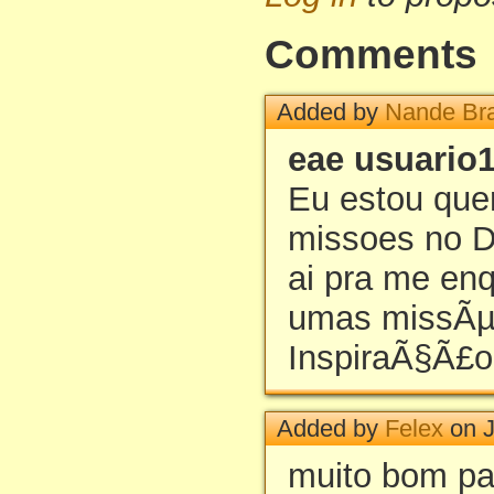
Comments
Added by
Nande Bra
eae usuario
Eu estou quer
missoes no 
ai pra me enq
umas missÃµ
InspiraÃ§Ã£o
Added by
Felex
on J
muito bom pa