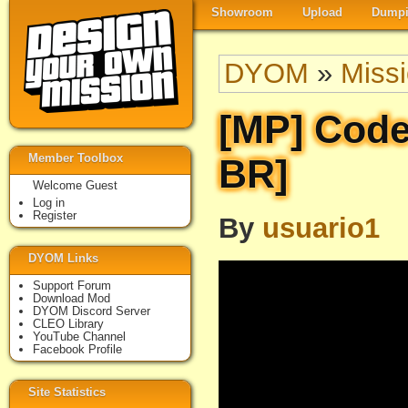
Showroom
Upload
Dumpi
DYOM
»
Miss
[MP] Code
Member Toolbox
BR]
Welcome Guest
Log in
Register
By
usuario1
DYOM Links
Support Forum
Download Mod
DYOM Discord Server
CLEO Library
YouTube Channel
Facebook Profile
Site Statistics